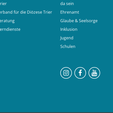
rier
da sein
erband für die Diözese Trier
Ehrenamt
eratung
Glaube & Seelsorge
Lerndienste
Inklusion
Jugend
Schulen
Bistum Trier auf 
Bistum Trie
Bistu