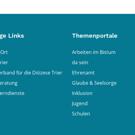
ge Links
Themenportale
 Ort
Arbeiten im Bistum
rier
da sein
erband für die Diözese Trier
Ehrenamt
eratung
Glaube & Seelsorge
Lerndienste
Inklusion
Jugend
Schulen