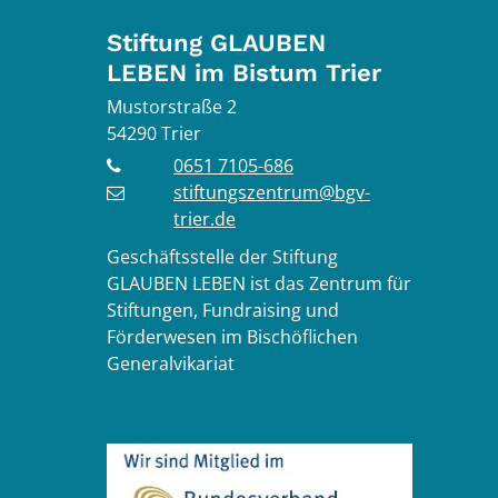
Stiftung GLAUBEN
LEBEN im Bistum Trier
Mustorstraße 2
54290
Trier
0651 7105-686
stiftungszentrum@bgv-
trier.de
Geschäftsstelle der Stiftung
GLAUBEN LEBEN ist das Zentrum für
Stiftungen, Fundraising und
Förderwesen im Bischöflichen
Generalvikariat
Instragram
r auf Facebook
m Trier auf YouTube