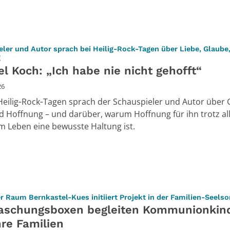
ler und Autor sprach bei Heilig-Rock-Tagen über Liebe, Glaube
:
g
l Koch: „Ich habe nie nicht gehofft“
26
Heilig‑Rock‑Tagen sprach der Schauspieler und Autor über 
d Hoffnung – und darüber, warum Hoffnung für ihn trotz al
m Leben eine bewusste Haltung ist.
r Raum Bernkastel-Kues initiiert Projekt in der Familien-Seels
aschungsboxen begleiten Kommunionkin
hre Familien