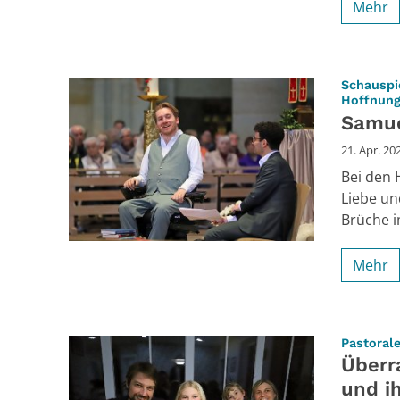
Mehr
Schauspie
Hoffnun
Samue
21. Apr. 20
Bei den 
Liebe un
Brüche i
Mehr
Pastorale
Überr
und i