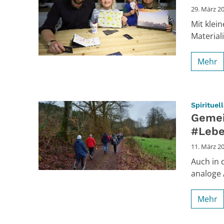
29. März 2
Mit klei
Material
Mehr
Spiritue
Gemei
#Leb
11. März 2
Auch in 
analoge
Mehr