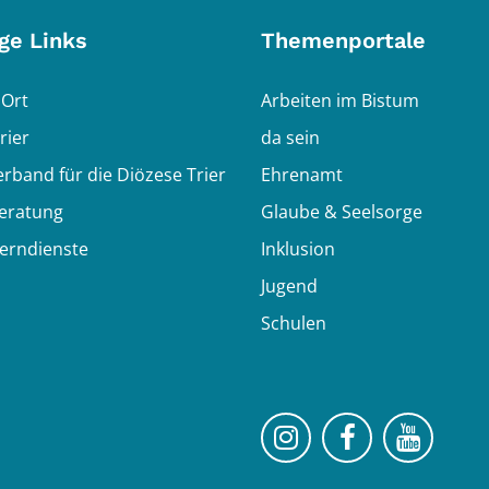
ge Links
Themenportale
 Ort
Arbeiten im Bistum
rier
da sein
erband für die Diözese Trier
Ehrenamt
eratung
Glaube & Seelsorge
Lerndienste
Inklusion
Jugend
Schulen
Bistum Trier auf 
Bistum Trie
Bistu